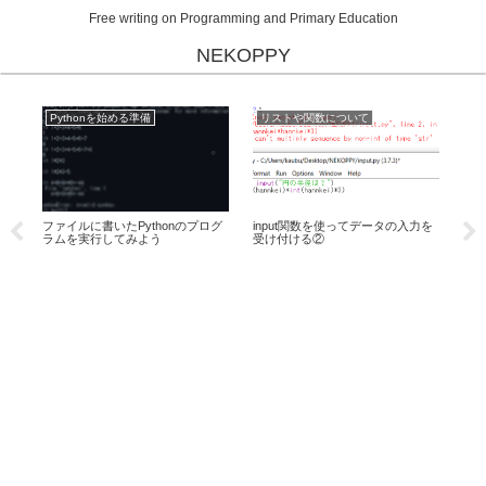
Free writing on Programming and Primary Education
NEKOPPY
Pythonを始める準備
リストや関数について
リ
ーに
ファイルに書いたPythonのプログ
input関数を使ってデータの入力を
関数
ラムを実行してみよう
受け付ける②
解